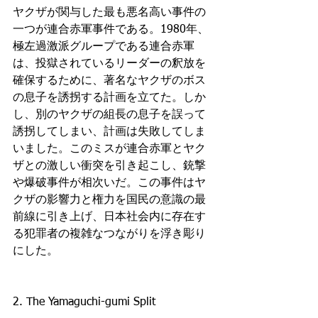
ヤクザが関与した最も悪名高い事件の
一つが連合赤軍事件である。1980年、
極左過激派グループである連合赤軍
は、投獄されているリーダーの釈放を
確保するために、著名なヤクザのボス
の息子を誘拐する計画を立てた。しか
し、別のヤクザの組長の息子を誤って
誘拐してしまい、計画は失敗してしま
いました。このミスが連合赤軍とヤク
ザとの激しい衝突を引き起こし、銃撃
や爆破事件が相次いだ。この事件はヤ
クザの影響力と権力を国民の意識の最
前線に引き上げ、日本社会内に存在す
る犯罪者の複雑なつながりを浮き彫り
にした。
2. The Yamaguchi-gumi Split