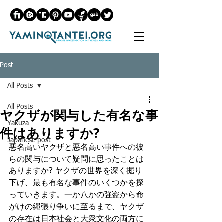
Post
All Posts
All Posts
ヤクザが関与した有名な事
Yakuza
件はありますか?
Japanese post
悪名高いヤクザと悪名高い事件への彼
らの関与について疑問に思ったことは
ありますか? ヤクザの世界を深く掘り
下げ、最も有名な事件のいくつかを探
っていきます。一か八かの強盗から命
がけの縄張り争いに至るまで、ヤクザ
の存在は日本社会と大衆文化の両方に