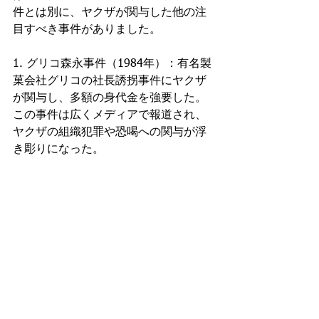
件とは別に、ヤクザが関与した他の注
目すべき事件がありました。
1. グリコ森永事件（1984年）：有名製
菓会社グリコの社長誘拐事件にヤクザ
が関与し、多額の身代金を強要した。
この事件は広くメディアで報道され、
ヤクザの組織犯罪や恐喝への関与が浮
き彫りになった。
2. 長崎臨海建設事件 (2007 年): この事
件は、日本の建設業界に対するヤクザ
の支配を暴露しました。ヤクザは契約
を操作し、談合を行い、建設会社から
金を巻き上げたことが判明し、大規模
なスキャンダルや法的影響につながっ
た。