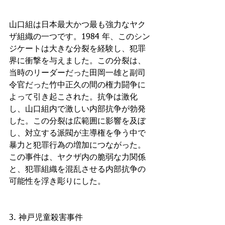
山口組は日本最大かつ最も強力なヤク
ザ組織の一つです。1984 年、このシン
ジケートは大きな分裂を経験し、犯罪
界に衝撃を与えました。この分裂は、
当時のリーダーだった田岡一雄と副司
令官だった竹中正久の間の権力闘争に
よって引き起こされた。抗争は激化
し、山口組内で激しい内部抗争が勃発
した。この分裂は広範囲に影響を及ぼ
し、対立する派閥が主導権を争う中で
暴力と犯罪行為の増加につながった。
この事件は、ヤクザ内の脆弱な力関係
と、犯罪組織を混乱させる内部抗争の
可能性を浮き彫りにした。
3. 神戸児童殺害事件