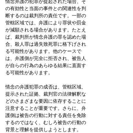
情念弁護の犯罪が提起された場合、そ
の有効性と当面の事件との関連性を判
断するのは裁判所の責任です。一部の
管轄区域では、弁護により罪状や罰金
が減額される場合があります。たとえ
ば、裁判所が情念弁護の罪を認めた場
合、殺人罪は過失致死罪に格下げされ
る可能性があります。他のケースで
は、弁護側が完全に拒否され、被告人
が自らの行為のあらゆる結果に直面す
る可能性があります。
情念の弁護犯罪の成否は、管轄区域、
提示された証拠、裁判官の法律解釈な
どのさまざまな要因に依存することに
注意することが重要です。さらに、弁
護側は被告の行動に対する責任を免除
するのではなく、むしろ被告の行動の
背景と理解を提供しようとします。