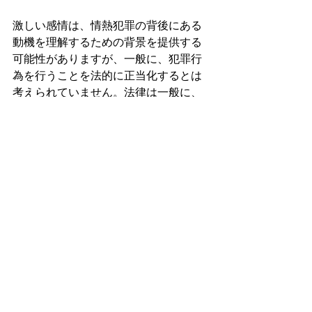
激しい感情は、情熱犯罪の背後にある
動機を理解するための背景を提供する
可能性がありますが、一般に、犯罪行
為を行うことを法的に正当化するとは
考えられていません。法律は一般に、
個人が自制心を発揮し、紛争を解決し
たり感情を管理したりする非暴力手段
を模索することを期待しています。
ただし、一部の法制度では、適切な刑
罰を決定する際に、情熱犯罪を取り巻
く状況が考慮される場合があることは
注目に値します。これには、被告の精
神状態、虐待歴、その他の関連要素の
考慮が含まれる場合があります。