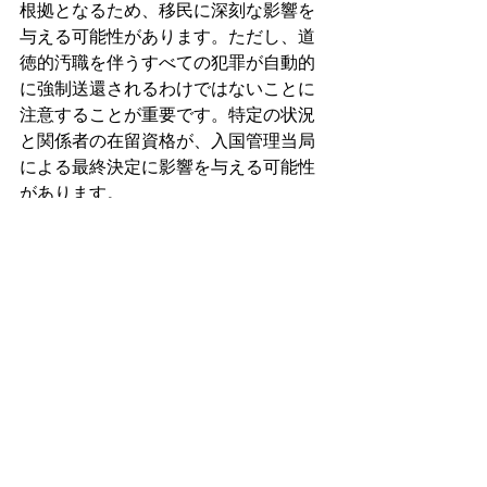
根拠となるため、移民に深刻な影響を
与える可能性があります。ただし、道
徳的汚職を伴うすべての犯罪が自動的
に強制送還されるわけではないことに
注意することが重要です。特定の状況
と関係者の在留資格が、入国管理当局
による最終決定に影響を与える可能性
があります。
質問 3: 加重重罪とは何ですか?
回答: 加重重罪は、国外退去を含む移民
に重大な影響を与える可能性のある犯
罪のカテゴリーです。「加重重罪」と
いう用語は米国移民法によって定義さ
れており、殺人、強姦、麻薬密売、特
定の銃器犯罪などの幅広い犯罪が含ま
れます。